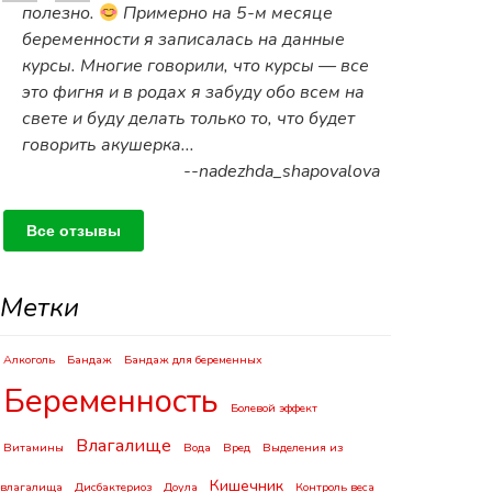
полезно.
Примерно на 5-м месяце
беременности я записалась на данные
курсы. Многие говорили, что курсы — все
это фигня и в родах я забуду обо всем на
свете и буду делать только то, что будет
говорить акушерка...
--nadezhda_shapovalova
Все отзывы
Метки
Алкоголь
Бандаж
Бандаж для беременных
Беременность
Болевой эффект
Влагалище
Витамины
Вода
Вред
Выделения из
Кишечник
влагалища
Дисбактериоз
Доула
Контроль веса