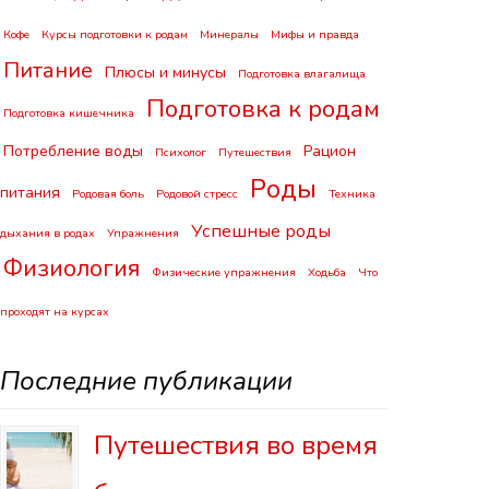
Кофе
Курсы подготовки к родам
Минералы
Мифы и правда
Питание
Плюсы и минусы
Подготовка влагалища
Подготовка к родам
Подготовка кишечника
Потребление воды
Рацион
Психолог
Путешествия
Роды
питания
Родовая боль
Родовой стресс
Техника
Успешные роды
дыхания в родах
Упражнения
Физиология
Физические упражнения
Ходьба
Что
проходят на курсах
Последние публикации
Путешествия во время