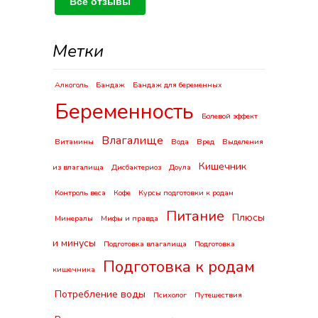
Все отзывы
Метки
Алкоголь
Бандаж
Бандаж для беременных
Беременность
Болевой эффект
Влагалище
Витамины
Вода
Вред
Выделения
Кишечник
из влагалища
Дисбактериоз
Доула
Контроль веса
Кофе
Курсы подготовки к родам
Питание
Плюсы
Минералы
Мифы и правда
и минусы
Подготовка влагалища
Подготовка
Подготовка к родам
кишечника
Потребление воды
Психолог
Путешествия