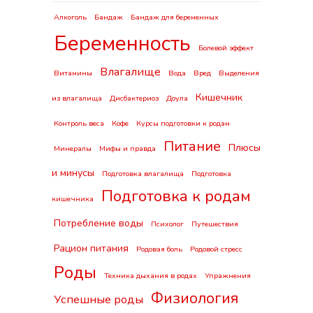
Алкоголь
Бандаж
Бандаж для беременных
Беременность
Болевой эффект
Влагалище
Витамины
Вода
Вред
Выделения
Кишечник
из влагалища
Дисбактериоз
Доула
Контроль веса
Кофе
Курсы подготовки к родам
Питание
Плюсы
Минералы
Мифы и правда
и минусы
Подготовка влагалища
Подготовка
Подготовка к родам
кишечника
Потребление воды
Психолог
Путешествия
Рацион питания
Родовая боль
Родовой стресс
Роды
Техника дыхания в родах
Упражнения
Физиология
Успешные роды