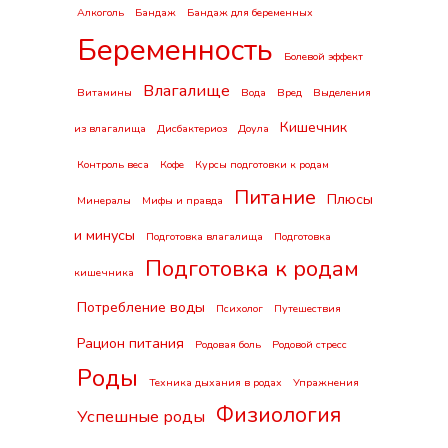
Алкоголь
Бандаж
Бандаж для беременных
Беременность
Болевой эффект
Влагалище
Витамины
Вода
Вред
Выделения
Кишечник
из влагалища
Дисбактериоз
Доула
Контроль веса
Кофе
Курсы подготовки к родам
Питание
Плюсы
Минералы
Мифы и правда
и минусы
Подготовка влагалища
Подготовка
Подготовка к родам
кишечника
Потребление воды
Психолог
Путешествия
Рацион питания
Родовая боль
Родовой стресс
Роды
Техника дыхания в родах
Упражнения
Физиология
Успешные роды