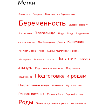
Метки
Алкоголь
Бандаж
Бандаж для беременных
Беременность
Болевой эффект
Влагалище
Витамины
Вода
Вред
Выделения
Кишечник
из влагалища
Дисбактериоз
Доула
Контроль веса
Кофе
Курсы подготовки к родам
Питание
Плюсы
Минералы
Мифы и правда
и минусы
Подготовка влагалища
Подготовка
Подготовка к родам
кишечника
Потребление воды
Психолог
Путешествия
Рацион питания
Родовая боль
Родовой стресс
Роды
Техника дыхания в родах
Упражнения